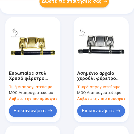
Δώστε τις απαιτήσεις σας
Ευρωπαίος στυλ
Ασημένιο αρχαίο
Χρυσό φέρετρο
χερούλι φέρετρο
swing bar κηδεία
Καλή διακόσμηση,
Τιμή:
Διαπραγματεύσιμα
Τιμή:
Διαπραγματεύσιμα
γυαλισμένο υψηλής
ανύψωση 500kg
MOQ:
Διαπραγματεύσιμο
MOQ:
Διαπραγματεύσιμο
αντοχής
φέρετρο hardware
προσαρμοσμένο SW-
SW-F
Λάβετε την πιο πρόσφατη τιμή
Λάβετε την πιο πρόσφατη τι
FG
Επικοινωνήστε
Επικοινωνήστε