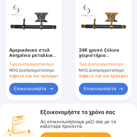
Αμερικάνικο στυλ
24K χρυσό ξύλινο
Ασημένιο μεταλλικό
χειριστήριο
και PP συρτάρι
φέρετρος χονδρικός
Τιμή:
Διαπραγματεύσιμα
Τιμή:
Διαπραγματεύσιμα
εξαρτήματα
πλαστικός πίνακας
MOQ:
Διαπραγματεύσιμο
MOQ:
Διαπραγματεύσιμο
προσαρμοσμένα SW-
και χάντζης από
HS
κράμα ψευδαργύρου
Λάβετε την πιο πρόσφατη τιμή
Λάβετε την πιο πρόσφατη τι
SW-HG
Επικοινωνήστε
Επικοινωνήστε
Εξοικονομήστε το χρόνο σας
Ας επικοινωνήσουμε μαζί σας με τα
καλύτερα προϊόντα.