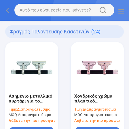
Φραγμός Ταλάντευσης Κασετινών
(24)
Ασημένιο μεταλλικό
Χονδρικός χρώμα
συρτάρι για το
πλαστικό
φέρετρο για
χειριστήριο
Τιμή:
Διαπραγματεύσιμα
Τιμή:
Διαπραγματεύσιμα
διακόσμηση
φέρετρος PP
MOQ:
Διαπραγματεύσιμο
MOQ:
Διαπραγματεύσιμο
φέρετρας
ανακυκλωμένο υλικό
Λάβετε την πιο πρόσφατη τιμή
Λάβετε την πιο πρόσφατη τι