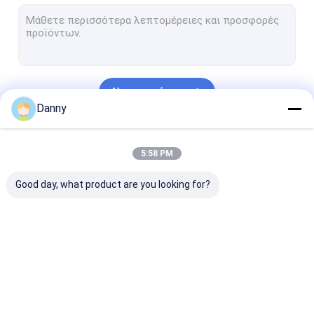
νεκρικό crucifix
Βίδες φέρετρων
Διακόσμηση ταφοπετρών
Να συνεχίσει
μέρη κασετινών
Danny
Διακοσμητικά νεκρικά δοχεία
Οι Κατηγορίες Μας
5:58 PM
υλικό κασετινών
Good day, what product are you looking for?
Εξαρτήματα φέρετρων
Κασετίνα μετάλλων
Ξύλινες κασετίνες
διακόσμηση
γωνία φέρετρων
Πλαστικές λα
φέρετρων
φέρετρων