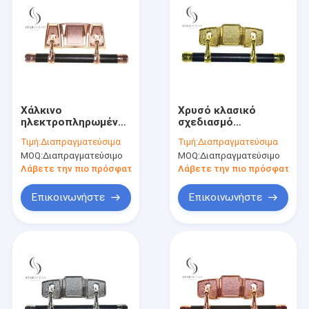
Χάλκινο
Χρυσό κλασικό
ηλεκτροπληρωμένο
σχεδιασμό
φέρετρο Χορευτικό
ευρωπαϊκό στυλ
Τιμή:
Διαπραγματεύσιμα
Τιμή:
Διαπραγματεύσιμα
στύλο υψηλής
βαρύ ανυψωτικό
MOQ:
Διαπραγματεύσιμο
MOQ:
Διαπραγματεύσιμο
αντοχής Σύνολο
φέρετρο κιτ υλικού
μικρού στύλου
PP Panel SW-E
Λάβετε την πιο πρόσφατη τιμή
Λάβετε την πιο πρόσφατη τι
Επικοινωνήστε
Επικοινωνήστε
Αρχική Σελίδα
Προϊόντα
Σχετικά με εμάς