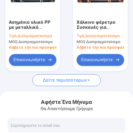
Γύρος εργοστασίων
Ποιοτικός έλεγχος
Ασημένιο υλικό PP
Χάλκινο φέρετρο
με μεταλλικό
Συσκευές για
επαφή
σωλήνα σετ συρτάρι
κηδείες
Τιμή:
Διαπραγματεύσιμα
Τιμή:
Διαπραγματεύσιμα
swing bar γρήγορη
Περιβαλλοντικά
MOQ:
Διαπραγματεύσιμο
MOQ:
Διαπραγματεύσιμο
παράδοση SW-ES
φιλικά
Ζητήστε ένα απόσπασμα
Λάβετε την πιο πρόσφατη τιμή
Λάβετε την πιο πρόσφατη τι
Επικοινωνήστε
Επικοινωνήστε
διακόσμηση φέρετρων
Δείτε περισσότερων
γωνία φέρετρων
Πλαστικές λαβές φέρετρων
Αφήστε Ένα Μήνυμα
Θα Απαντήσουμε Γρήγορα
Λαβές φέρετρων μετάλλων
Φραγμός ταλάντευσης κασετινών