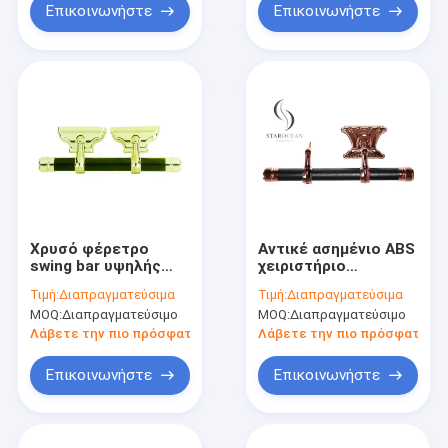
Επικοινωνήστε
Επικοινωνήστε
Χρυσό φέρετρο
Αντικέ ασημένιο ABS
swing bar υψηλής
χειριστήριο
ποιότητας Custom
φέρετρας υλικό,
Τιμή:
Διαπραγματεύσιμα
Τιμή:
Διαπραγματεύσιμα
Design SGS
καθολικά αξεσουάρ
MOQ:
Διαπραγματεύσιμο
MOQ:
Διαπραγματεύσιμο
πιστοποιημένο
φέρετρας SW-HB
σύνολο χονδρικής
Λάβετε την πιο πρόσφατη τιμή
Λάβετε την πιο πρόσφατη τι
SW-IG
Επικοινωνήστε
Επικοινωνήστε