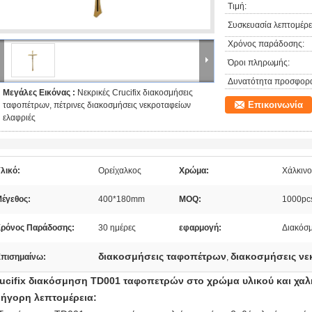
Τιμή:
Συσκευασία λεπτομέρει
Χρόνος παράδοσης:
Όροι πληρωμής:
Δυνατότητα προσφορ
Μεγάλες Εικόνας :
Νεκρικές Crucifix διακοσμήσεις
Επικοινωνία
ταφοπέτρων, πέτρινες διακοσμήσεις νεκροταφείων
ελαφριές
λικό:
Ορείχαλκος
Χρώμα:
Χάλκινο
έγεθος:
400*180mm
MOQ:
1000pc
ρόνος Παράδοσης:
30 ημέρες
εφαρμογή:
Διακόσμ
διακοσμήσεις ταφοπέτρων
διακοσμήσεις νε
πισημαίνω:
,
ucifix διακόσμηση TD001 ταφοπετρών στο χρώμα υλικού και χαλ
ήγορη λεπτομέρεια: