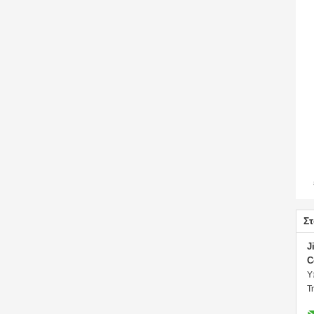
Στ
J
C
Υ
Τ