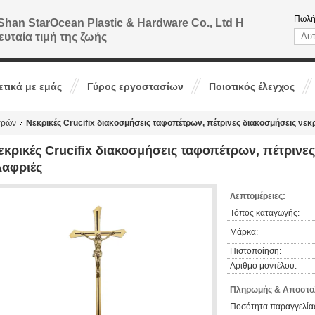
Πωλή
Shan StarOcean Plastic & Hardware Co., Ltd Η
ευταία τιμή της ζωής
ετικά με εμάς
Γύρος εργοστασίων
Ποιοτικός έλεγχος
τρών
Νεκρικές Crucifix διακοσμήσεις ταφοπέτρων, πέτρινες διακοσμήσεις νε
εκρικές Crucifix διακοσμήσεις ταφοπέτρων, πέτρινε
λαφριές
Λεπτομέρειες:
Τόπος καταγωγής:
Μάρκα:
Πιστοποίηση:
Αριθμό μοντέλου:
Πληρωμής & Αποστολ
Ποσότητα παραγγελίας