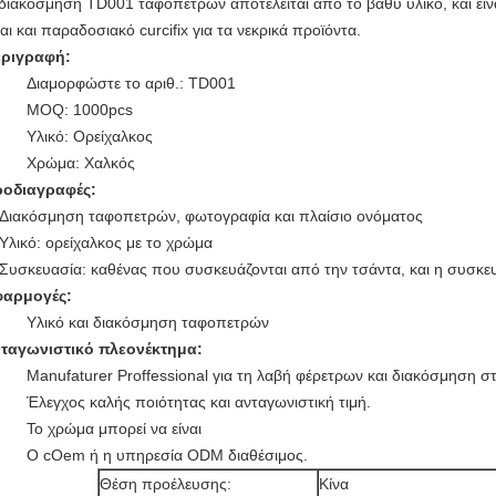
διακόσμηση TD001 ταφοπετρών αποτελείται από το βαθύ υλικό, και είν
ναι και παραδοσιακό curcifix για τα νεκρικά προϊόντα.
ριγραφή:
Διαμορφώστε το αριθ.: TD001
MOQ: 1000pcs
Υλικό: Ορείχαλκος
Χρώμα: Χαλκός
οδιαγραφές:
Διακόσμηση ταφοπετρών, φωτογραφία και πλαίσιο ονόματος
Υλικό: ορείχαλκος με το χρώμα
Συσκευασία: καθένας που συσκευάζονται από την τσάντα, και η συσκε
φαρμογές:
Υλικό και διακόσμηση ταφοπετρών
ταγωνιστικό πλεονέκτημα:
Manufaturer Proffessional για τη λαβή φέρετρων και διακόσμηση στ
Έλεγχος καλής ποιότητας και ανταγωνιστική τιμή.
Το χρώμα μπορεί να είναι
Ο cOem ή η υπηρεσία ODM διαθέσιμος.
Θέση προέλευσης:
Κίνα