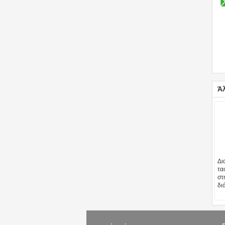
Ά
Δι
τα
στ
δι