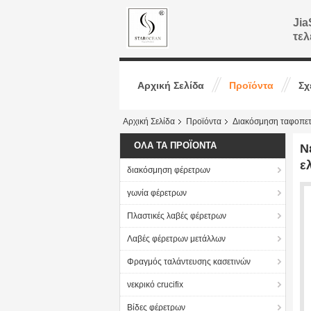
Jia
τελ
Αρχική Σελίδα
Προϊόντα
Σχ
Αρχική Σελίδα
Προϊόντα
Διακόσμηση ταφοπε
ΌΛΑ ΤΑ ΠΡΟΪΌΝΤΑ
Ν
ε
διακόσμηση φέρετρων
γωνία φέρετρων
Πλαστικές λαβές φέρετρων
Λαβές φέρετρων μετάλλων
Φραγμός ταλάντευσης κασετινών
νεκρικό crucifix
Βίδες φέρετρων