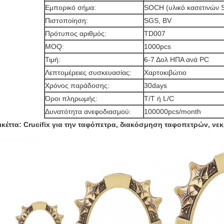
Εμπορικό σήμα:
SOCH (υλικό κασετινών 
Πιστοποίηση:
SGS, BV
Πρότυπος αριθμός:
TD007
MOQ:
1000pcs
Τιμή:
6-7 Δολ ΗΠΑ ανά PC
Λεπτομέρειες συσκευασίας:
Χαρτοκιβώτιο
Χρόνος παράδοσης:
30days
Όροι πληρωμής:
T/T ή L/C
Δυνατότητα ανεφοδιασμού:
100000pcs/month
ικέττα: Crucifix για την ταφόπετρα, διακόσμηση ταφοπετρών, νεκ