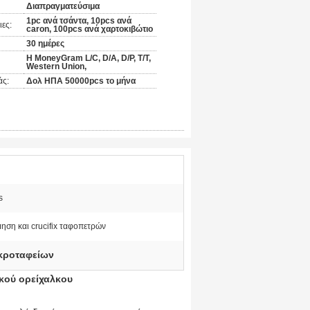
Διαπραγματεύσιμα
1pc ανά τσάντα, 10pcs ανά
ες:
caron, 100pcs ανά χαρτοκιβώτιο
30 ημέρες
Η MoneyGram L/C, D/A, D/P, T/T,
Western Union,
άς:
Δολ ΗΠΑ 50000pcs το μήνα
s
ηση και crucifix ταφοπετρών
κροταφείων
κού ορείχαλκου