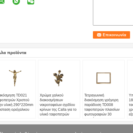
λλα προϊόντα
ακόσμηση TD021
Χρώμα χαλκού
Τετραγωνική
Υπ
φοπετρών Χριστού
διακοσμήσεων
διακόσμηση γρήγορη
1
ην υλική 290*220mm
νεκροταφείων σχεδίου
παράδοση TD008
τα
άσταση ορείχαλκου
κρίνων της Calla για το
ταφοπετρών πλαισίων
χρ
υλικό ταφοπετρών
φωτογραφιών 30
εξ
ημερών