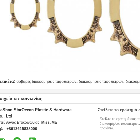
,
,
ετικέτα:
σοβαρές διακοσμήσεις ταφοπετρών
διακοσμήσεις ταφοπέτρων
διακοσμ
οιχεία επικοινωνίας
iaShan StarOcean Plastic & Hardware
Στείλετε το ερώτημά 
o., Ltd
πεύθυνος Επικοινωνίας:
Miss. Ma
ηλ.::
+8613615838000