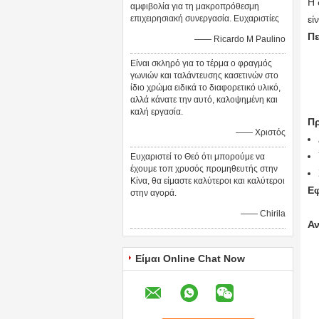
Η 
αμφιβολία για τη μακροπρόθεσμη
επιχειρησιακή συνεργασία. Ευχαριστίες
εί
Πε
—— Ricardo Μ Paulino
Είναι σκληρό για το τέρμα ο φραγμός
γωνιών και ταλάντευσης κασετινών στο
ίδιο χρώμα ειδικά το διαφορετικό υλικό,
αλλά κάνατε την αυτό, καλοψημένη και
καλή εργασία.
Πρ
—— Χριστός
Ευχαριστεί το Θεό ότι μπορούμε να
έχουμε τοπ χρυσός προμηθευτής στην
Κίνα, θα είμαστε καλύτεροι και καλύτεροι
Ε
στην αγορά.
—— Chirila
Αν
Είμαι Online Chat Now