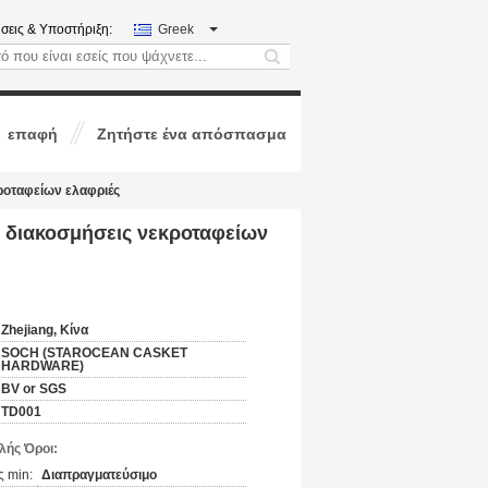
σεις & Υποστήριξη:
Greek
search
επαφή
Ζητήστε ένα απόσπασμα
κροταφείων ελαφριές
ς διακοσμήσεις νεκροταφείων
Zhejiang, Κίνα
SOCH (STAROCEAN CASKET
HARDWARE)
BV or SGS
TD001
ής Όροι:
 min:
Διαπραγματεύσιμο