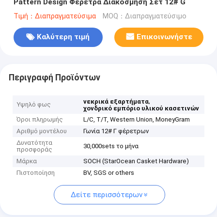
Pattern Design Φέρετρα Διακόσμηση Σετ 12# G
Τιμή：Διαπραγματεύσιμα
MOQ：Διαπραγματεύσιμο
Καλύτερη τιμή
Επικοινωνήστε
Περιγραφή Προϊόντων
,
νεκρικά εξαρτήματα
Υψηλό φως
χονδρικό εμπόριο υλικού κασετινών
Όροι πληρωμής
L/C, T/T, Western Union, MoneyGram
Αριθμό μοντέλου
Γωνία 12# Γ φέρετρων
Δυνατότητα
30,000sets το μήνα
προσφοράς
Μάρκα
SOCH (StarOcean Casket Hardware)
Πιστοποίηση
BV, SGS or others
Δείτε περισσότερων