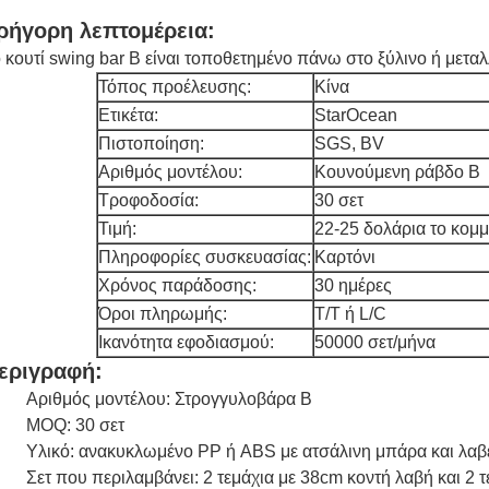
ρήγορη λεπτομέρεια:
 κουτί swing bar B είναι τοποθετημένο πάνω στο ξύλινο ή μεταλ
Τόπος προέλευσης:
Κίνα
Ετικέτα:
StarOcean
Πιστοποίηση:
SGS, BV
Αριθμός μοντέλου:
Κουνούμενη ράβδο Β
Τροφοδοσία:
30 σετ
Τιμή:
22-25 δολάρια το κομμ
Πληροφορίες συσκευασίας:
Καρτόνι
Χρόνος παράδοσης:
30 ημέρες
Όροι πληρωμής:
T/T ή L/C
Ικανότητα εφοδιασμού:
50000 σετ/μήνα
εριγραφή:
Αριθμός μοντέλου: Στρογγυλοβάρα Β
MOQ: 30 σετ
Υλικό: ανακυκλωμένο PP ή ABS με ατσάλινη μπάρα και λα
Σετ που περιλαμβάνει: 2 τεμάχια με 38cm κοντή λαβή και 2