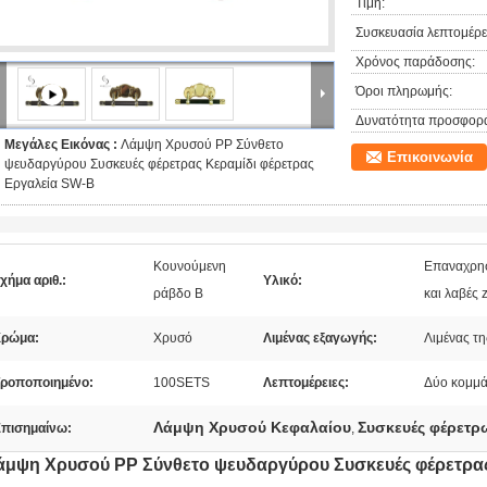
Τιμή:
Συσκευασία λεπτομέρει
Χρόνος παράδοσης:
Όροι πληρωμής:
Δυνατότητα προσφορ
Μεγάλες Εικόνας :
Λάμψη Χρυσού PP Σύνθετο
Επικοινωνία
ψευδαργύρου Συσκευές φέρετρας Κεραμίδι φέρετρας
Εργαλεία SW-B
Κουνούμενη
Επαναχρησ
χήμα αριθ.:
Υλικό:
ράβδο Β
και λαβές
Χρώμα:
Χρυσό
Λιμένας εξαγωγής:
Λιμένας τη
ροποποιημένο:
100SETS
Λεπτομέρειες:
Δύο κομμά
Λάμψη Χρυσού Κεφαλαίου
Συσκευές φέρετ
πισημαίνω:
,
άμψη Χρυσού PP Σύνθετο ψευδαργύρου Συσκευές φέρετρας