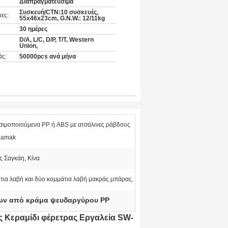
Διαπραγματεύσιμα
Συσκευή/CTN:10 συσκευές,
ες:
55x46x23cm, G.N.W.: 12/11kg
30 ημέρες
D/A, L/C, D/P, T/T, Western
Union,
άς:
50000pcs ανά μήνα
ιμοποιούμενα PP ή ABS με ατσάλινες ράβδους
 zamak
ς Σαγκάη, Κίνα
τια λαβή και δύο κομμάτια λαβή μακράς μπάρας.
ρων από κράμα ψευδαργύρου PP
 Κεραμίδι φέρετρας Εργαλεία SW-