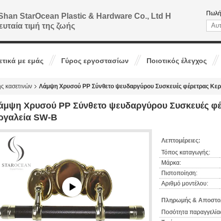
Πωλή
Shan StarOcean Plastic & Hardware Co., Ltd Η
ευταία τιμή της ζωής
ετικά με εμάς
Γύρος εργοστασίων
Ποιοτικός έλεγχος
ς κασετινών
Λάμψη Χρυσού PP Σύνθετο ψευδαργύρου Συσκευές φέρετρας Κερ
άμψη Χρυσού PP Σύνθετο ψευδαργύρου Συσκευές φέ
ργαλεία SW-B
Λεπτομέρειες:
Τόπος καταγωγής:
Μάρκα:
Πιστοποίηση:
Αριθμό μοντέλου:
Πληρωμής & Αποστολ
Ποσότητα παραγγελίας