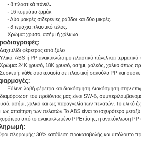
- 8 πλαστικά πάνελ.
- 16 κομμάτια ζαμάκ.
- Δύο μακρές σιδερένιες ράβδοι και δύο μικρές.
- 8 τεμάχια πλαστικό τέλος.
Χρώμα: χρυσό, ασήμι ή χάλκινο
ροδιαγραφές:
Δαχτυλίδι φέρετρας από ξύλο
Υλικό: ABS ή PP ανακυκλώσιμο πλαστικό πάνελ και τερματικό 
Χρώμα: 24K χρυσό, 18K χρυσό, ασήμι, χαλκός, χαλκό όπως 
Συσκευή: κάθε συσκευασία σε πλαστική σακούλα PP και συσκευ
φαρμογές:
Ξύλινη λαβή φέρετρα και διακόσμηση.
Διακόσμηση στην επιφ
διαμόρφωση του προϊόντος μας είναι SW-B, συμπεριλαμβανομέ
υσό, ασήμι, χαλκό και ως παραγγελία των πελατών. Το υλικό έ
ι ως απαίτηση των πελατών.Το ABS είναι το ισχυρότερο μεταξύ 
χυρότερο από το ανακυκλωμένο PPΕπίσης, η ανακύκλωση PP ε
ληρωμή:
Όροι πληρωμής: 30% κατάθεση προκαταβολής και υπόλοιπο πρ