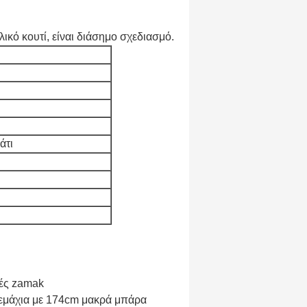
λικό κουτί, είναι διάσημο σχεδιασμό.
άτι
βές zamak
 τεμάχια με 174cm μακρά μπάρα