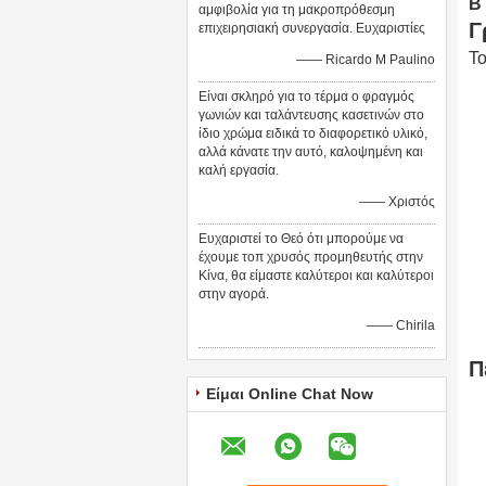
B
αμφιβολία για τη μακροπρόθεσμη
Γ
επιχειρησιακή συνεργασία. Ευχαριστίες
Το
—— Ricardo Μ Paulino
Είναι σκληρό για το τέρμα ο φραγμός
γωνιών και ταλάντευσης κασετινών στο
ίδιο χρώμα ειδικά το διαφορετικό υλικό,
αλλά κάνατε την αυτό, καλοψημένη και
καλή εργασία.
—— Χριστός
Ευχαριστεί το Θεό ότι μπορούμε να
έχουμε τοπ χρυσός προμηθευτής στην
Κίνα, θα είμαστε καλύτεροι και καλύτεροι
στην αγορά.
—— Chirila
Π
Είμαι Online Chat Now