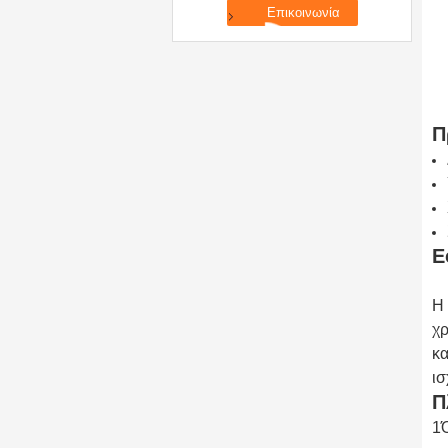
Π
Ε
Η 
χρ
κα
ισ
Π
1