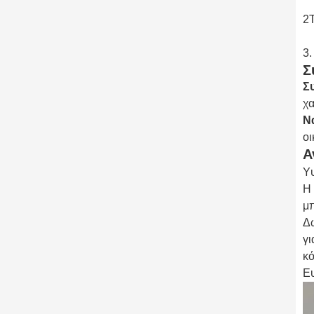
2
3.
Σ
Σ
χα
Να
οι
Α
Υψ
Η 
μπ
Δω
γι
κό
Ευ